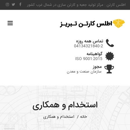
اطلس کارتن : مرکز تولید جعبه و کارتن سازی در شمال غرب کشور
ggle
ation
تماس همه روزه
04134321840-2
گواهینامه
ISO 9001:2015
مجوز
سازمان صنعت و معدن
استخدام و همکاری
خانه
استخدام و همکاری